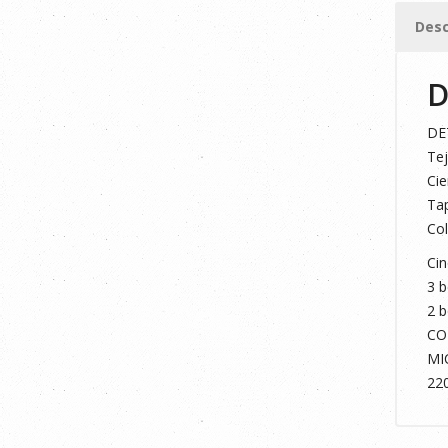
XL
Desc
cantid
D
DE
Tej
Cie
Tap
Col
Cin
3 b
2 b
CO
MI
22