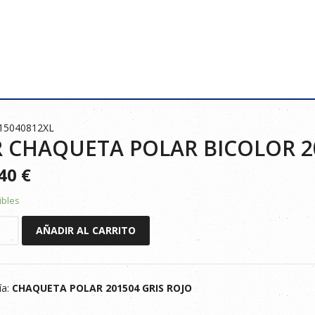
015040812XL
 CHAQUETA POLAR BICOLOR 20
740
€
ibles
AÑADIR AL CARRITO
ETA
R
ía:
CHAQUETA POLAR 201504 GRIS ROJO
OJO