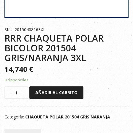
SKU: 20150408163XL
RRR CHAQUETA POLAR
BICOLOR 201504
GRIS/NARANJA 3XL
14,740
€
0 disponibles
RRR
AÑADIR AL CARRITO
CHAQUETA
POLAR
BICOLOR
Categoría:
CHAQUETA POLAR 201504 GRIS NARANJA
201504
GRIS/NARANJA
3XL