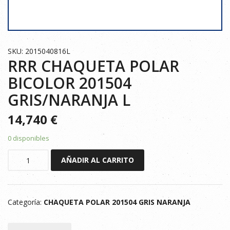
SKU: 2015040816L
RRR CHAQUETA POLAR
BICOLOR 201504
GRIS/NARANJA L
14,740
€
0 disponibles
RRR
AÑADIR AL CARRITO
CHAQUETA
POLAR
BICOLOR
Categoría:
CHAQUETA POLAR 201504 GRIS NARANJA
201504
GRIS/NARANJA
L