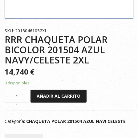
SKU: 20150461052XL
RRR CHAQUETA POLAR
BICOLOR 201504 AZUL
NAVY/CELESTE 2XL
14,740
€
0 disponibles
RRR
AÑADIR AL CARRITO
CHAQUETA
POLAR
BICOLOR
Categoría:
CHAQUETA POLAR 201504 AZUL NAVI CELESTE
201504
AZUL
NAVY/CELESTE