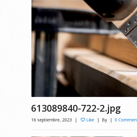
613089840-722-2.jpg
16 septiembre, 2023
Like
By
0 Commen