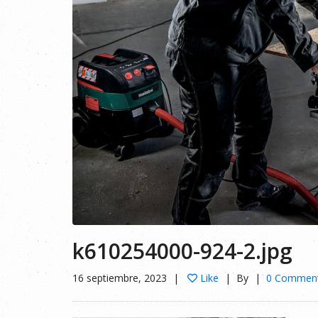
k610254000-924-2.jpg
16 septiembre, 2023
Like
By
0 Commen