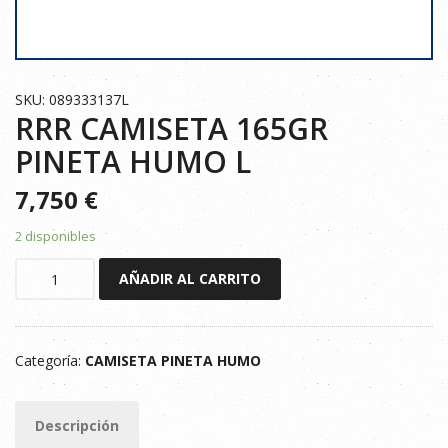
SKU: 089333137L
RRR CAMISETA 165GR
PINETA HUMO L
7,750
€
2 disponibles
RRR
AÑADIR AL CARRITO
CAMISETA
165GR
PINETA
Categoría:
CAMISETA PINETA HUMO
HUMO
L
cantidad
Descripción