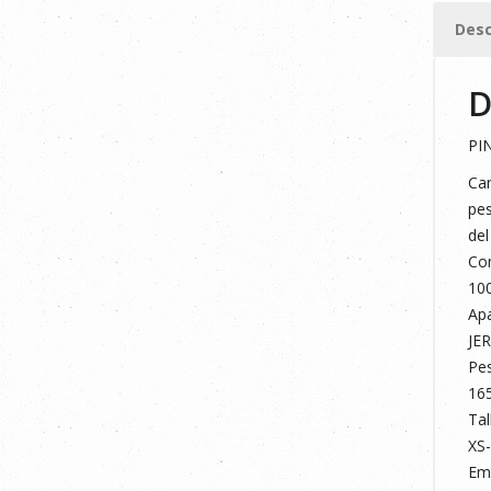
cantid
Desc
D
PI
Cam
pes
del
Co
10
Apa
JE
Pe
16
Tal
XS
Em