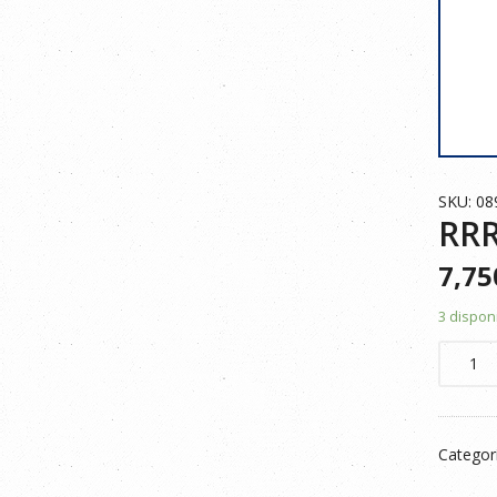
SKU: 0
RRR
7,7
3 dispon
RRR
CAMISE
165GR
PINETA
Categor
HUMO
XXL