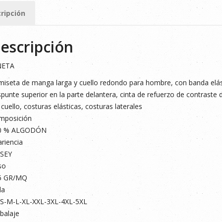
ad
ripción
escripción
NETA
iseta de manga larga y cuello redondo para hombre, con banda elást
punte superior en la parte delantera, cinta de refuerzo de contraste 
 cuello, costuras elásticas, costuras laterales
mposición
0 % ALGODÓN
riencia
RSEY
so
5 GR/MQ
la
-S-M-L-XL-XXL-3XL-4XL-5XL
balaje