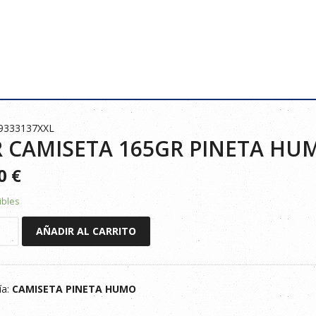
89333137XXL
 CAMISETA 165GR PINETA HU
50
€
ibles
AÑADIR AL CARRITO
TA
ía:
CAMISETA PINETA HUMO