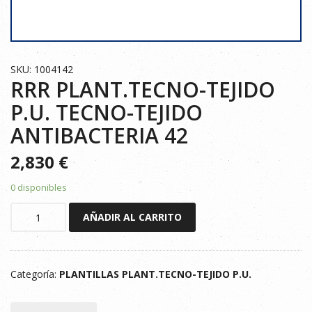
SKU: 1004142
RRR PLANT.TECNO-TEJIDO
P.U. TECNO-TEJIDO
ANTIBACTERIA 42
2,830
€
0 disponibles
RRR
AÑADIR AL CARRITO
PLANT.TECNO-
TEJIDO
P.U.
Categoría:
PLANTILLAS PLANT.TECNO-TEJIDO P.U.
TECNO-
TEJIDO
ANTIBACTERIA