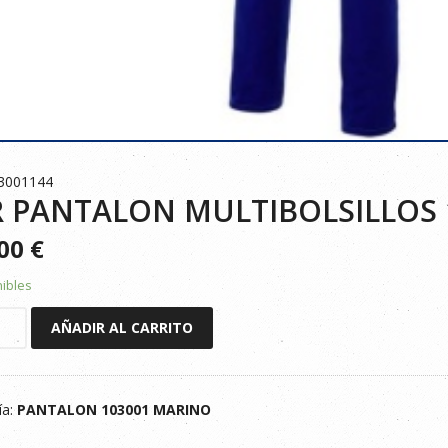
3001144
 PANTALON MULTIBOLSILLOS 
500
€
nibles
AÑADIR AL CARRITO
LON
OLSILLOS
ía:
PANTALON 103001 MARINO
O