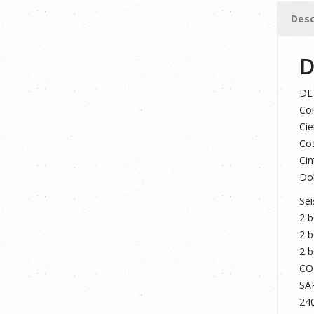
cantid
Desc
D
DE
Cor
Cie
Cos
Cin
Dob
Sei
2 b
2 b
2 b
CO
SA
24