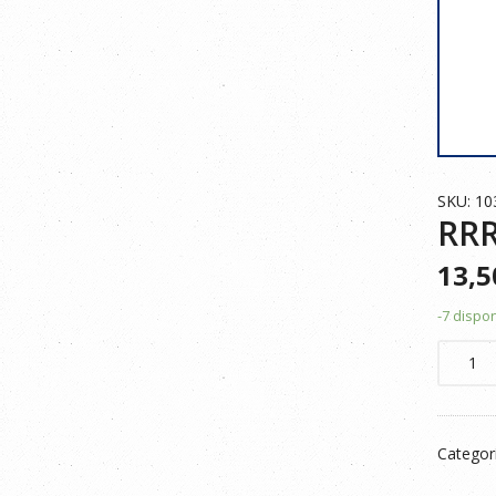
SKU: 10
RRR
13,
-7 dispo
RRR
PANTA
MULTIB
103001
Categor
MARIN
T.44