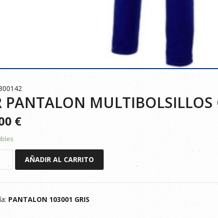
300142
 PANTALON MULTIBOLSILLOS G
500
€
ibles
AÑADIR AL CARRITO
LON
OLSILLOS
ía:
PANTALON 103001 GRIS
ad