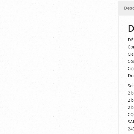
Desc
D
DE
Cor
Cie
Cos
Cin
Dob
Sei
2 b
2 b
2 b
CO
SA
24