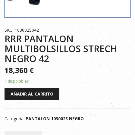
SKU: 103002S042
RRR PANTALON
MULTIBOLSILLOS STRECH
NEGRO 42
18,360
€
1 disponibles
RRR
AÑADIR AL CARRITO
PANTALON
MULTIBOLSILLOS
STRECH
Categoría:
PANTALON 103002S NEGRO
NEGRO
42
cantidad