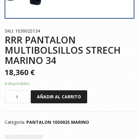
SKU: 103002S134
RRR PANTALON
MULTIBOLSILLOS STRECH
MARINO 34
18,360
€
0 disponibles
RRR
AÑADIR AL CARRITO
PANTALON
MULTIBOLSILLOS
STRECH
Categoría:
PANTALON 103002S MARINO
MARINO
34
cantidad