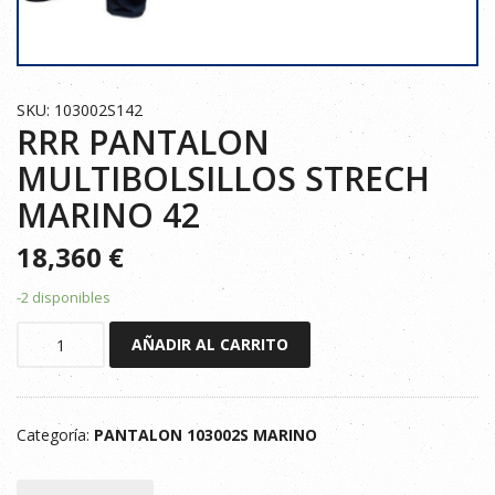
SKU: 103002S142
RRR PANTALON
MULTIBOLSILLOS STRECH
MARINO 42
18,360
€
-2 disponibles
RRR
AÑADIR AL CARRITO
PANTALON
MULTIBOLSILLOS
STRECH
Categoría:
PANTALON 103002S MARINO
MARINO
42
cantidad