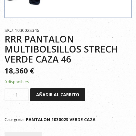
SKU: 103002S346
RRR PANTALON
MULTIBOLSILLOS STRECH
VERDE CAZA 46
18,360
€
0 disponibles
RRR
AÑADIR AL CARRITO
PANTALON
MULTIBOLSILLOS
STRECH
Categoría:
PANTALON 103002S VERDE CAZA
VERDE
CAZA
46