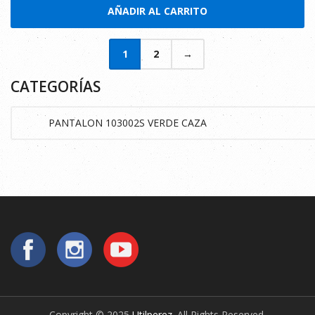
AÑADIR AL CARRITO
1
2
→
CATEGORÍAS
Copyright © 2025
Utilperez
. All Rights Reserved.