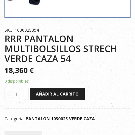
SKU: 103002S354
RRR PANTALON
MULTIBOLSILLOS STRECH
VERDE CAZA 54
18,360
€
0 disponibles
RRR
AÑADIR AL CARRITO
PANTALON
MULTIBOLSILLOS
STRECH
Categoría:
PANTALON 103002S VERDE CAZA
VERDE
CAZA
54