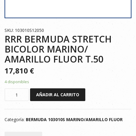
SKU: 103010S12050
RRR BERMUDA STRETCH
BICOLOR MARINO/
AMARILLO FLUOR T.50
17,810
€
4 disponibles
RRR
AÑADIR AL CARRITO
BERMUDA
STRETCH
BICOLOR
Categoría:
BERMUDA 103010S MARINO/AMARILLO FLUOR
MARINO/
AMARILLO
FLUOR