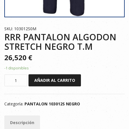
SKU: 103012S0M
RRR PANTALON ALGODON
STRETCH NEGRO T.M
26,520
€
-1 disponibles
RRR
AÑADIR AL CARRITO
PANTALON
ALGODON
STRETCH
Categoría:
PANTALON 103012S NEGRO
NEGRO
T.M
cantidad
Descripción