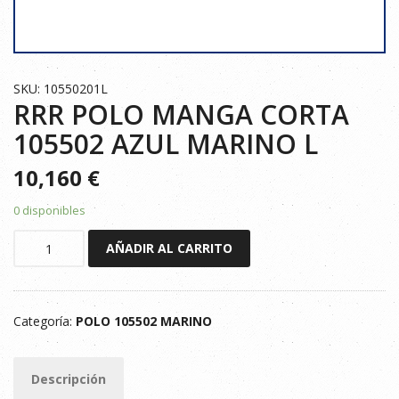
SKU: 10550201L
RRR POLO MANGA CORTA
105502 AZUL MARINO L
10,160
€
0 disponibles
RRR
AÑADIR AL CARRITO
POLO
MANGA
CORTA
Categoría:
POLO 105502 MARINO
105502
AZUL
MARINO
Descripción
L