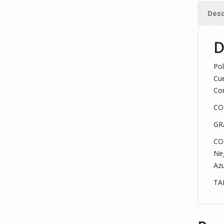
MARIN
Desc
3XL
cantid
D
Pol
Cue
Con
CO
GR
CO
Neg
Azu
TA