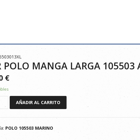
5503013XL
 POLO MANGA LARGA 105503 
20
€
ibles
AÑADIR AL CARRITO
ía:
POLO 105503 MARINO