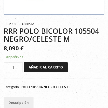
SKU: 1055040005M
RRR POLO BICOLOR 105504
NEGRO/CELESTE M
8,090
€
0 disponibles
RRR
AÑADIR AL CARRITO
POLO
BICOLOR
105504
Categoría:
POLO 105504 NEGRO CELESTE
NEGRO/CELESTE
M
cantidad
Descripción