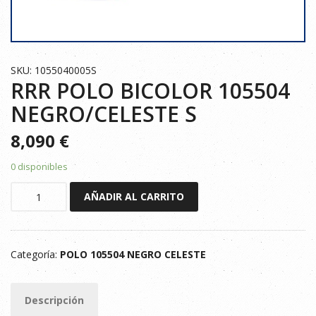
SKU: 1055040005S
RRR POLO BICOLOR 105504
NEGRO/CELESTE S
8,090
€
0 disponibles
RRR
AÑADIR AL CARRITO
POLO
BICOLOR
105504
Categoría:
POLO 105504 NEGRO CELESTE
NEGRO/CELESTE
S
cantidad
Descripción