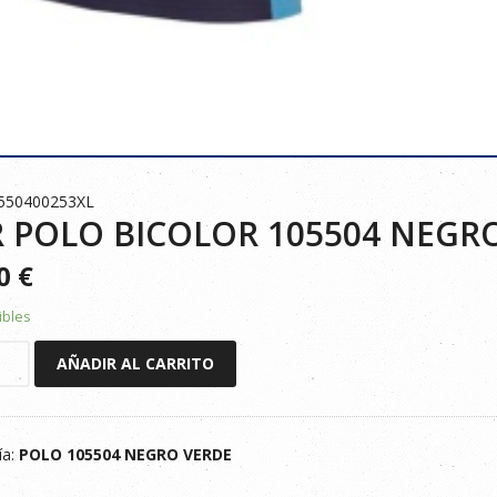
0550400253XL
 POLO BICOLOR 105504 NEGRO
90
€
ibles
AÑADIR AL CARRITO
R
ía:
POLO 105504 NEGRO VERDE
VERDE