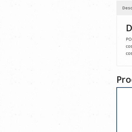
3XL
Desc
cantid
D
POL
cos
cos
Pro