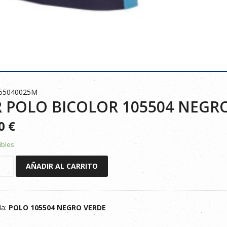
055040025M
 POLO BICOLOR 105504 NEGR
90
€
ibles
AÑADIR AL CARRITO
R
ía:
POLO 105504 NEGRO VERDE
VERDE