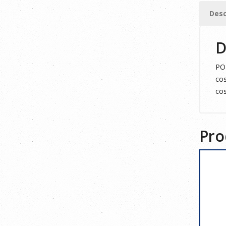
M
Desc
cantid
D
POL
cos
cos
Pro