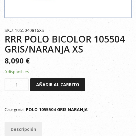
SKU: 1055040816XS
RRR POLO BICOLOR 105504
GRIS/NARANJA XS
8,090
€
0 disponibles
RRR
AÑADIR AL CARRITO
POLO
BICOLOR
105504
Categoría:
POLO 1055504 GRIS NARANJA
GRIS/NARANJA
XS
cantidad
Descripción