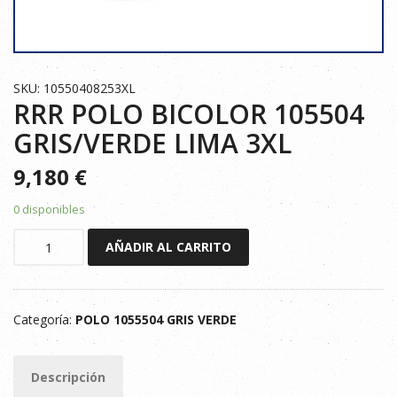
SKU: 10550408253XL
RRR POLO BICOLOR 105504
GRIS/VERDE LIMA 3XL
9,180
€
0 disponibles
RRR
AÑADIR AL CARRITO
POLO
BICOLOR
105504
Categoría:
POLO 1055504 GRIS VERDE
GRIS/VERDE
LIMA
3XL
Descripción
cantidad