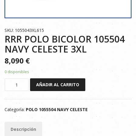
SKU: 1055043XL615
RRR POLO BICOLOR 105504
NAVY CELESTE 3XL
8,090
€
0 disponibles
RRR
AÑADIR AL CARRITO
POLO
BICOLOR
105504
Categoría:
POLO 1055504 NAVY CELESTE
NAVY
CELESTE
3XL
Descripción
cantidad