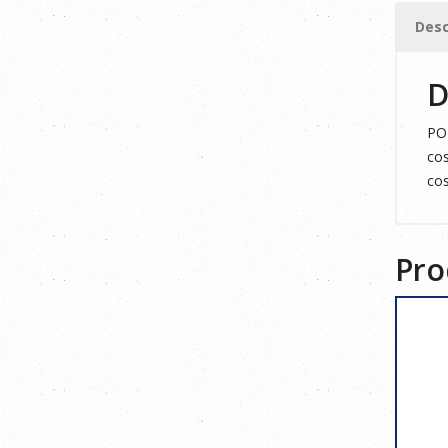
XS
Desc
cantid
D
POL
cos
cos
Pro