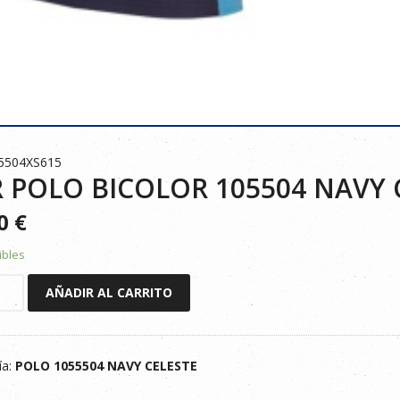
5504XS615
 POLO BICOLOR 105504 NAVY 
90
€
ibles
AÑADIR AL CARRITO
R
ía:
POLO 1055504 NAVY CELESTE
E