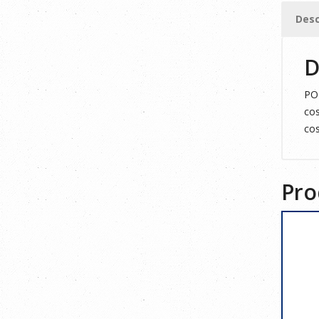
S
Desc
cantid
D
POL
cos
cos
Pro