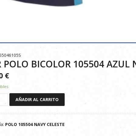
55046105S
 POLO BICOLOR 105504 AZUL 
90
€
ibles
AÑADIR AL CARRITO
R
ía:
POLO 105504 NAVY CELESTE
ELESTE