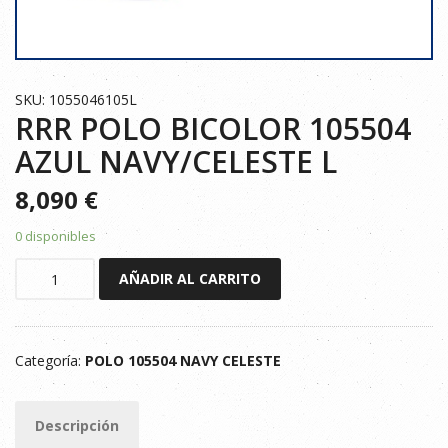
SKU: 1055046105L
RRR POLO BICOLOR 105504
AZUL NAVY/CELESTE L
8,090
€
0 disponibles
RRR
AÑADIR AL CARRITO
POLO
BICOLOR
105504
Categoría:
POLO 105504 NAVY CELESTE
AZUL
NAVY/CELESTE
L
Descripción
cantidad