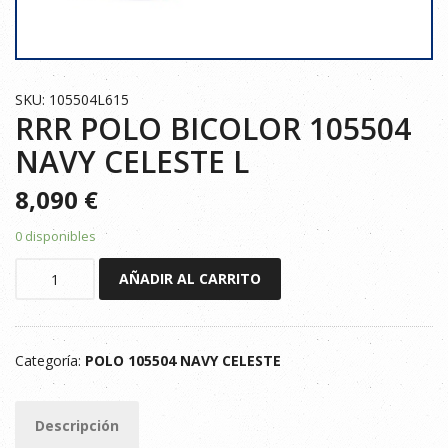
SKU: 105504L615
RRR POLO BICOLOR 105504
NAVY CELESTE L
8,090
€
0 disponibles
RRR
AÑADIR AL CARRITO
POLO
BICOLOR
105504
Categoría:
POLO 105504 NAVY CELESTE
NAVY
CELESTE
L
Descripción
cantidad