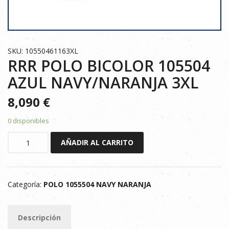
SKU: 10550461163XL
RRR POLO BICOLOR 105504
AZUL NAVY/NARANJA 3XL
8,090
€
0 disponibles
RRR
AÑADIR AL CARRITO
POLO
BICOLOR
105504
Categoría:
POLO 1055504 NAVY NARANJA
AZUL
NAVY/NARANJA
3XL
Descripción
cantidad