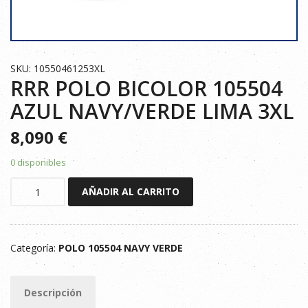
SKU: 10550461253XL
RRR POLO BICOLOR 105504
AZUL NAVY/VERDE LIMA 3XL
8,090
€
0 disponibles
RRR
AÑADIR AL CARRITO
POLO
BICOLOR
105504
Categoría:
POLO 105504 NAVY VERDE
AZUL
NAVY/VERDE
LIMA
Descripción
3XL