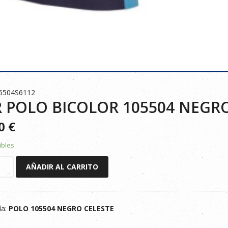
5504S6112
 POLO BICOLOR 105504 NEGRO
90
€
ibles
AÑADIR AL CARRITO
R
ía:
POLO 105504 NEGRO CELESTE
E