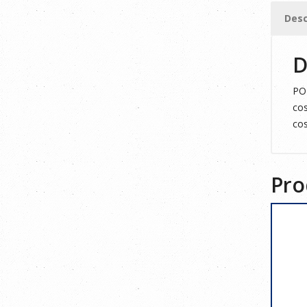
S
Desc
cantid
D
POL
cos
cos
Pro