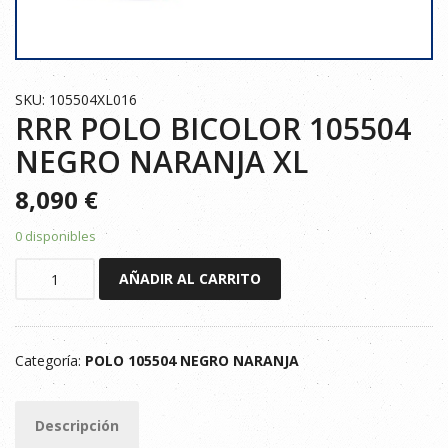
SKU: 105504XL016
RRR POLO BICOLOR 105504
NEGRO NARANJA XL
8,090
€
0 disponibles
RRR
AÑADIR AL CARRITO
POLO
BICOLOR
105504
Categoría:
POLO 105504 NEGRO NARANJA
NEGRO
NARANJA
XL
Descripción
cantidad