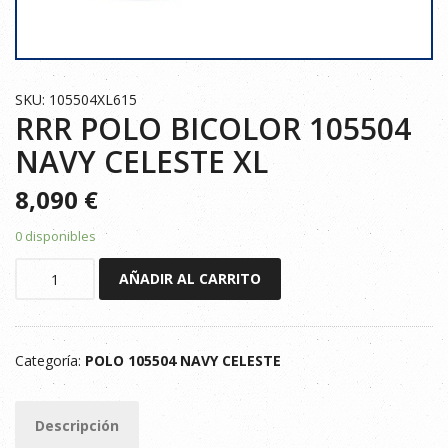
SKU: 105504XL615
RRR POLO BICOLOR 105504
NAVY CELESTE XL
8,090
€
0 disponibles
RRR
AÑADIR AL CARRITO
POLO
BICOLOR
105504
Categoría:
POLO 105504 NAVY CELESTE
NAVY
CELESTE
XL
Descripción
cantidad