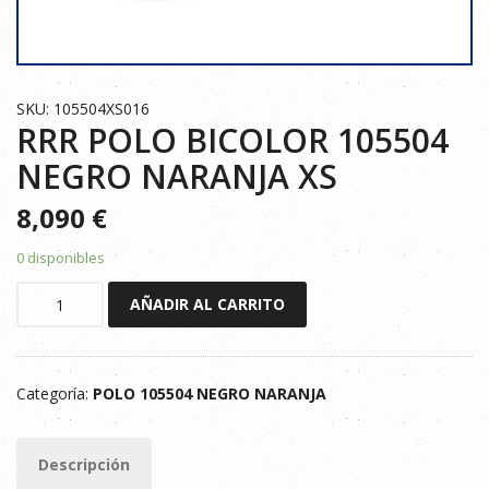
SKU: 105504XS016
RRR POLO BICOLOR 105504
NEGRO NARANJA XS
8,090
€
0 disponibles
RRR
AÑADIR AL CARRITO
POLO
BICOLOR
105504
Categoría:
POLO 105504 NEGRO NARANJA
NEGRO
NARANJA
XS
Descripción
cantidad