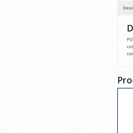
XS
Desc
cantid
D
POL
cos
cos
Pro