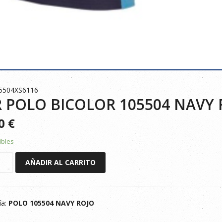
05504XS6116
 POLO BICOLOR 105504 NAVY 
90
€
ibles
AÑADIR AL CARRITO
R
ía:
POLO 105504 NAVY ROJO