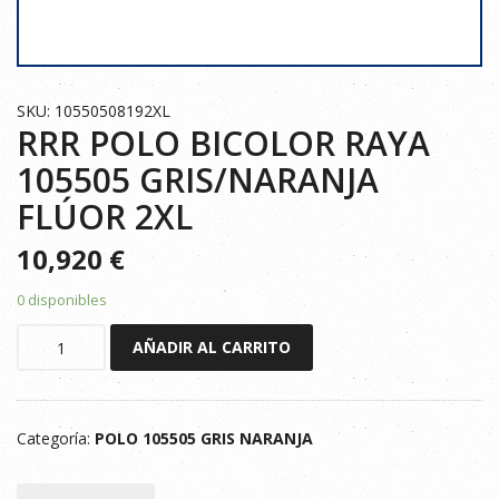
SKU: 10550508192XL
RRR POLO BICOLOR RAYA
105505 GRIS/NARANJA
FLÚOR 2XL
10,920
€
0 disponibles
RRR
AÑADIR AL CARRITO
POLO
BICOLOR
RAYA
Categoría:
POLO 105505 GRIS NARANJA
105505
GRIS/NARANJA
FLÚOR