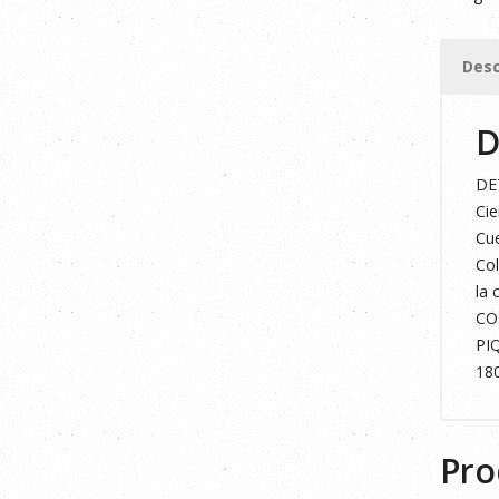
GRIS/A
FLÚOR
Desc
XS
cantid
D
DE
Cie
Cue
Col
la 
CO
PI
18
Pro