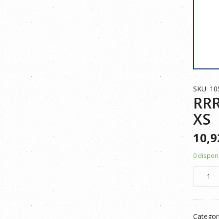
SKU: 1
RRR
XS
10,
0 dispon
RRR
POLO
BICOLO
RAYA
Categor
105505