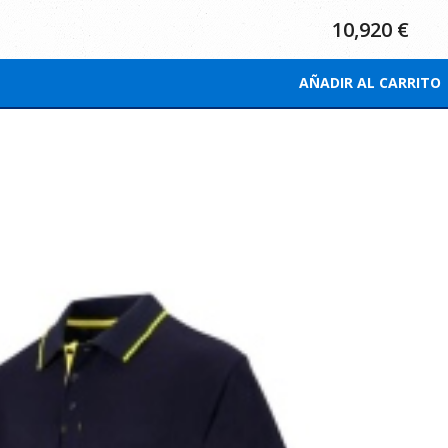
10,920
€
AÑADIR AL CARRITO