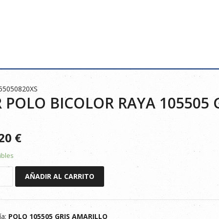
055050820XS
 POLO BICOLOR RAYA 105505 
920
€
ibles
AÑADIR AL CARRITO
R
ía:
POLO 105505 GRIS AMARILLO