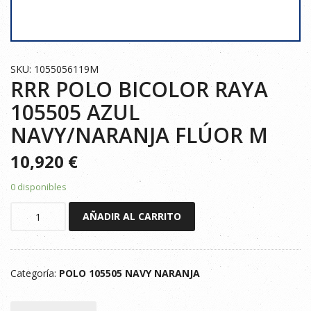
SKU: 1055056119M
RRR POLO BICOLOR RAYA
105505 AZUL
NAVY/NARANJA FLÚOR M
10,920
€
0 disponibles
RRR
AÑADIR AL CARRITO
POLO
BICOLOR
RAYA
Categoría:
POLO 105505 NAVY NARANJA
105505
AZUL
NAVY/NARANJA