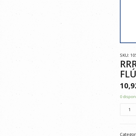
SKU: 10
RRR
FLÚ
10,
0 dispon
RRR
POLO
BICOLO
RAYA
Categor
105505