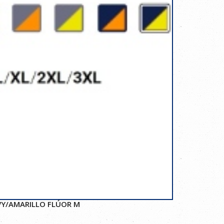
VY/AMARILLO FLÚOR M