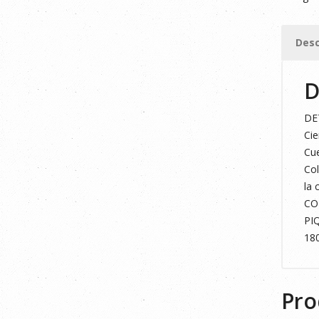
AZUL
NAVY/A
Desc
FLÚOR
L
D
cantid
DE
Cie
Cue
Col
la 
CO
PI
18
Pro