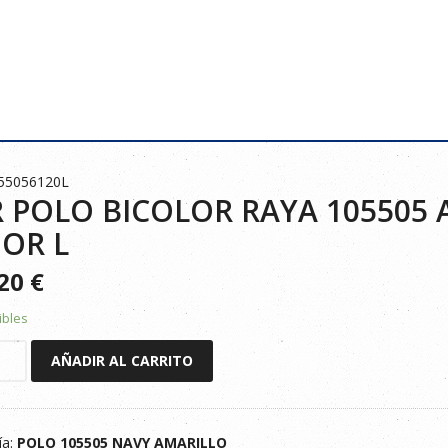
55056120L
 POLO BICOLOR RAYA 105505
OR L
920
€
ibles
AÑADIR AL CARRITO
R
ía:
POLO 105505 NAVY AMARILLO