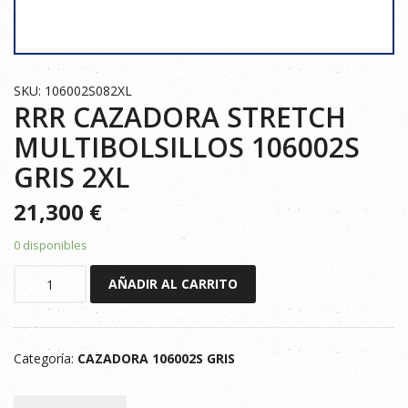
SKU: 106002S082XL
RRR CAZADORA STRETCH
MULTIBOLSILLOS 106002S
GRIS 2XL
21,300
€
0 disponibles
RRR
AÑADIR AL CARRITO
CAZADORA
STRETCH
MULTIBOLSILLOS
Categoría:
CAZADORA 106002S GRIS
106002S
GRIS
2XL