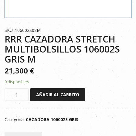
SKU: 106002S08M
RRR CAZADORA STRETCH
MULTIBOLSILLOS 106002S
GRIS M
21,300
€
0 disponibles
RRR
AÑADIR AL CARRITO
CAZADORA
STRETCH
MULTIBOLSILLOS
Categoría:
CAZADORA 106002S GRIS
106002S
GRIS
M