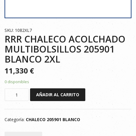
SKU: 1082XL7
RRR CHALECO ACOLCHADO
MULTIBOLSILLOS 205901
BLANCO 2XL
11,330
€
0 disponibles
RRR
AÑADIR AL CARRITO
CHALECO
ACOLCHADO
MULTIBOLSILLOS
Categoría:
CHALECO 205901 BLANCO
205901
BLANCO
2XL