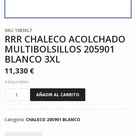
SKU: 1083XL7
RRR CHALECO ACOLCHADO
MULTIBOLSILLOS 205901
BLANCO 3XL
11,330
€
0 disponibles
RRR
AÑADIR AL CARRITO
CHALECO
ACOLCHADO
MULTIBOLSILLOS
Categoría:
CHALECO 205901 BLANCO
205901
BLANCO
3XL