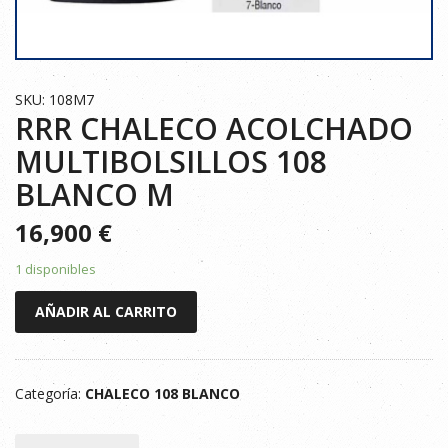
SKU: 108M7
RRR CHALECO ACOLCHADO
MULTIBOLSILLOS 108
BLANCO M
16,900
€
1 disponibles
RRR
AÑADIR AL CARRITO
CHALECO
ACOLCHADO
MULTIBOLSILLOS
Categoría:
CHALECO 108 BLANCO
108
BLANCO
M