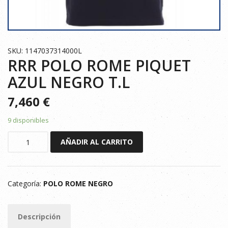
SKU: 1147037314000L
RRR POLO ROME PIQUET
AZUL NEGRO T.L
7,460
€
9 disponibles
RRR
AÑADIR AL CARRITO
POLO
ROME
PIQUET
Categoría:
POLO ROME NEGRO
AZUL
NEGRO
T.L
Descripción
cantidad