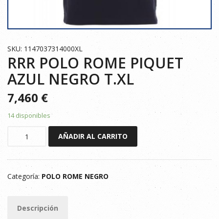
SKU: 1147037314000XL
RRR POLO ROME PIQUET
AZUL NEGRO T.XL
7,460
€
14 disponibles
RRR
AÑADIR AL CARRITO
POLO
ROME
PIQUET
Categoría:
POLO ROME NEGRO
AZUL
NEGRO
T.XL
Descripción
cantidad